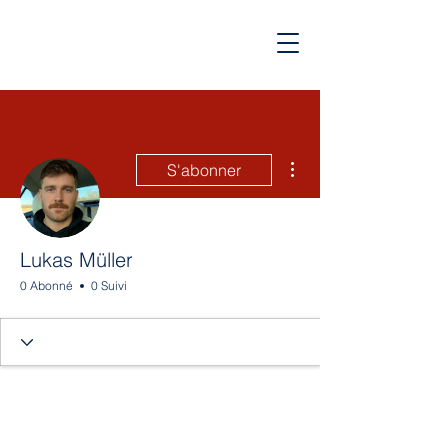
Plus d'actions
S'abonner
Lukas Müller
0 Abonné
0 Suivi