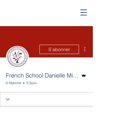
Plus d'actions
S'abonner
Administrateur
French School Danielle Mitterrand
0 Abonné
0 Suivi